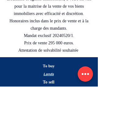
pour la maitrise de la vente de vos biens
immobiliers avec efficacité et discrétion.
Honoraires inclus dans le prix de vente et à la
charge des mandants.
Mandat exclusif
20240520
/1.
Prix de vente 295 000 euros.
Attestation de solvabilité souhaitée
To buy
Lands
To sell
Estimate your
property
Nos biens vendus
Contact
For buyers
Pour les vendeurs
The agency