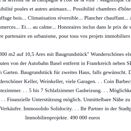
ibilité poules et autres animaux... Possibilité chambres d'hôte
ffage bois... Climatisation réversible... Plancher chauffant..
erces... Et… au calme... Honoraires inclus dans le prix de v
re partenaire en urbanisme, pour tous vos projets immobiliers
300 m2 auf 10,5 Ares mit Baugrundstück" Wunderschönes els
en von der Autobahn Basel entfernt in Franrkreich neben SIe
Garten. Baugrundstück für zweites Haus, falls gewünscht. 
erschöner Keller, Weinkeller, viele Garagen. . . Coin Barbec
stezimmer. . . 5 bis 7 Schlafzimmer Gasheizung. . . Möglichke
. . Finanzielle Unterstützung möglich. Unmittelbare Nähe zu S
erkäufer. Immosolido Solidocity. . . Ihr Partner in der Stadtp
Immobilienprojekte. 490 000 euros