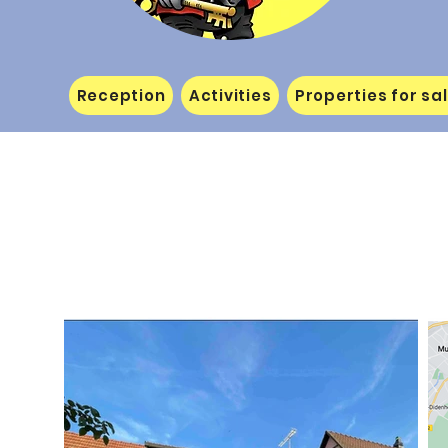
Reception
Activities
Properties for sa