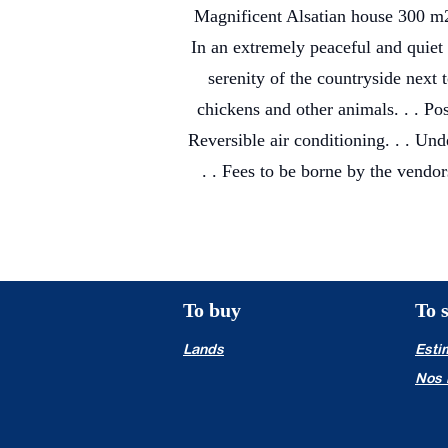
Magnificent Alsatian house 300 m2
In an extremely peaceful and quiet
serenity of the countryside next t
chickens and other animals. . . Pos
Reversible air conditioning. . . Und
. . Fees to be borne by the vendor
To buy
To s
Lands
Esti
Nos 