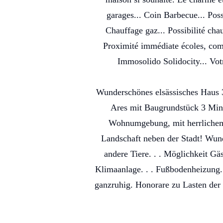
garages... Coin Barbecue... Poss
Chauffage gaz... Possibilité chau
Proximité immédiate écoles, comm
Immosolido Solidocity... Vot
Wunderschönes elsässisches Haus 
Ares mit Baugrundstück 3 Minut
Wohnumgebung, mit herrlichem 
Landschaft neben der Stadt! Wund
andere Tiere. . . Möglichkeit Gä
Klimaanlage. . . Fußbodenheizung. 
ganzruhig. Honorare zu Lasten der V