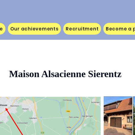
le
Our achievements
Recruitment
Become a p
Maison Alsacienne Sierentz