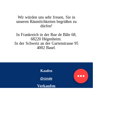
Wir würden uns sehr freuen, Sie in
unseren Räumlichkeiten begrüßen zu
dürfen!
In Frankreich in der Rue de Bâle 68,
68220 Hégenheim.
In der Schweiz an der Gartenstrasse 95
4002 Basel.
Kaufen
Gründe
Verkaufen
Schätzen Sie Ihre
Immobilie
Nos biens vendus
Kontakt
Für Käufer
Pour les vendeurs