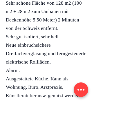
Sehr schöne Fläche von 128 m2 (100
m2 + 28 m2 zum Umbauen mit
Deckenhöhe 5,50 Meter) 2 Minuten
von der Schweiz entfernt.
Sehr gut isoliert, sehr hell.
Neue einbruchsichere
Dreifachverglasung und ferngesteuerte
elektrische Rollläden.
Alarm.
Ausgestattete Küche. Kann als
Wohnung, Büro, Arztpraxis,
Künstleratelier usw. genutzt werden.
Große offene Wohnfläche von 50 m2.
Küche 8 m2 WC 3 m2, 2 Zimmer 21 m2
und 9 m2. Und 28 m2 umzuwandeln,
um ein Badezimmer und 2 zusätzliche